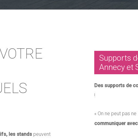
 VOTRE
Supports d
Annecy et 
UELS
Des supports de c
!
«
On ne peut pas ne
communiquer avec d
fs, les stands
peuvent