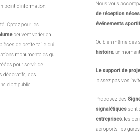
Nous vous accompag
 point d’information.
de réception néces
événements sportif
ité. Optez pour les
olume
peuvent varier en
Ou bien même des su
 pièces de petite taille qui
histoire
, un moment
llations monumentales qui
réées pour servir de
Le support de proj
 décoratifs, des
laissez pas vos invi
 d’art public.
Proposez des
Signa
signalétiques
sont s
entreprises
, les ce
aéroports, les gares