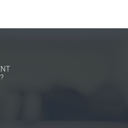
ENT
?