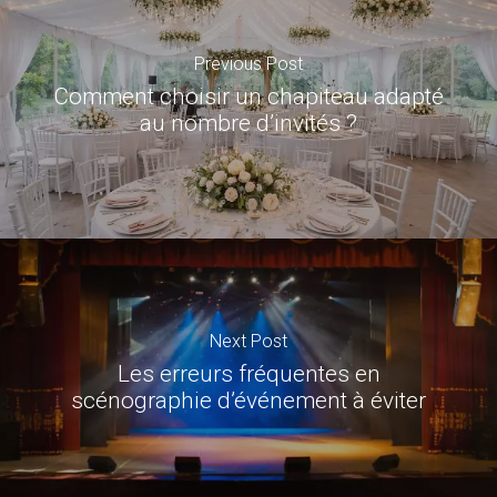
Previous Post
Comment choisir un chapiteau adapté
au nombre d’invités ?
Next Post
Les erreurs fréquentes en
scénographie d’événement à éviter