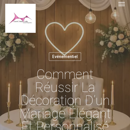
Evénementiel
Comment
Réussir La
Décoration D’un
Mariage Élégant
Et Personnalisé