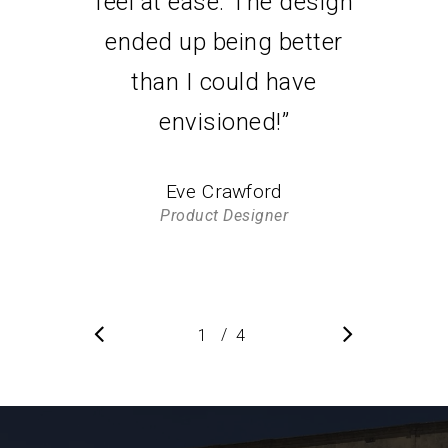
feel at ease. The design
ended up being better
than I could have
envisioned!
”
Eve Crawford
Product Designer
/
1
2
4
3
4